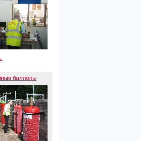
ть
нные баллоны