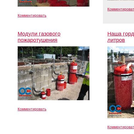
Комментирова
Комментировать
Модули газового
Наша горд
пожаротушения
литров
Комментировать
Комментирова