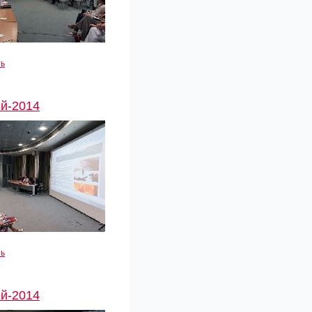
ть
й-2014
ть
й-2014