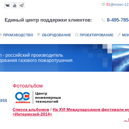
01
@novec-123
Единый центр поддержки клиентов:
8-495-785
ПРОИЗВОДСТВО
ОБОРУДОВАНИЕ
ПРОЕКТИРОВАНИЕ
МО
 - российский производитель
удования газового пожаротушения
Фотоальбом
НИЯ
Список альбомов
/
На XVI Международном фестивале м
«Интермузей-2014»
← 