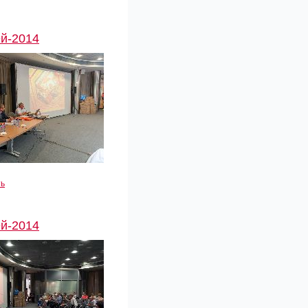
й-2014
ть
й-2014