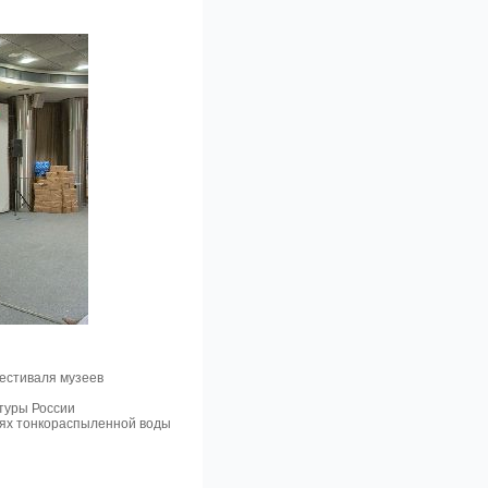
естиваля музеев
туры России
иях тонкораспыленной воды