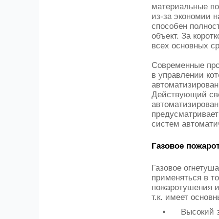
материальные по
из-за экономии 
способен полнос
объект. За коро
всех основных ср
Современные про
в управлении ко
автоматизирован
Действующий св
автоматизирова
предусматривает
систем автомати
Газовое пожаро
Газовое огнетуш
применяться в т
пожаротушения и
т.к. имеет основ
Высокий за