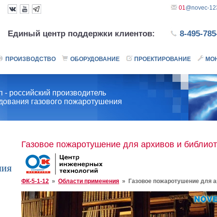
01
@novec-123
Единый центр поддержки клиентов:
8-495-785
ПРОИЗВОДСТВО
ОБОРУДОВАНИЕ
ПРОЕКТИРОВАНИЕ
МО
 - российский производитель
удования газового пожаротушения
Газовое пожаротушение для архивов и библиот
НИЯ
ФК-5-1-12
»
Области применения
»
Газовое пожаротушение для а