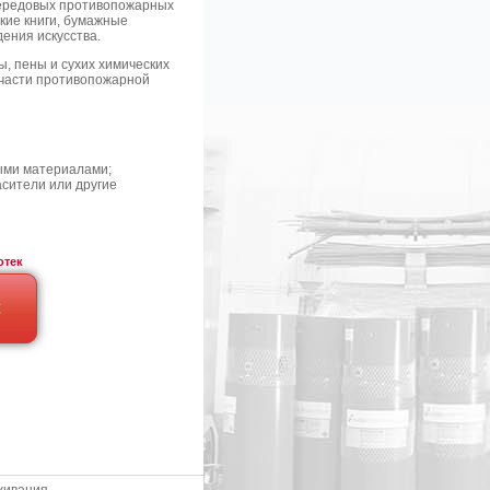
передовых противопожарных
кие книги, бумажные
дения искусства.
, пены и сухих химических
 части противопожарной
ными материалами;
асители или другие
отек
С