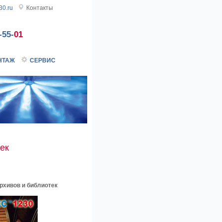
0.ru
Контакты
-55-
01
НТАЖ
СЕРВИС
ек
рхивов и библиотек