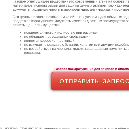
Газовое огнетушащее вещество - это современный агент на основе 
материалов, используемый для защиты ценных активов, таких как ред
документы, архивная кино- и видеопродукция; антиквариат и произве
Эти ценные и часто незаменимые объекты уязвимы для обычных воды
средств пожаротушения. Жидкость имеет ряд важных преимуществ в
защиты ценного имущества:
испаряется чисто и полностью при разряде;
не обладает проводящими свойствами;
является коррозионностойкой;
не вступает в реакцию с бумагой, холстом или другими подоб
не воздействует на чернила, краски, карандашные пометки, кр
вещества.
Газовое пожаротушение для архивов и библи
ОТПРАВИТЬ ЗАПРО