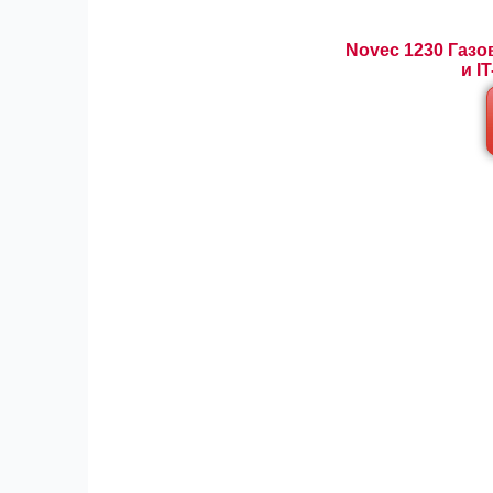
Novec 1230 Газ
и I