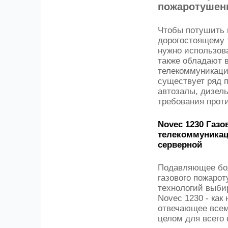
пожаротушен
Чтобы потушить 
дорогостоящему 
нужно использова
также обладают 
телекоммуникаци
существует ряд 
автозалы, дизель
требования прот
Novec 1230 Газ
телекоммуникаци
серверной
Подавляющее бол
газового пожаро
технологий выби
Novec 1230 - ка
отвечающее всем
целом для всего 