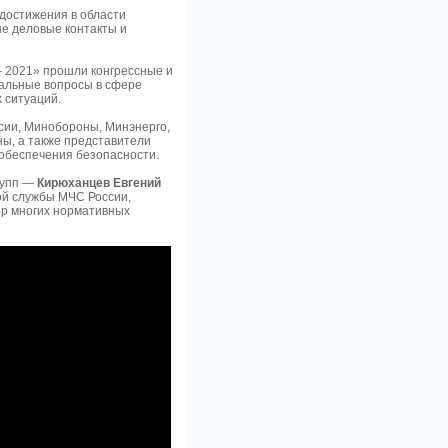
достижения в области
ые деловые контакты и
 2021» прошли конгрессные и
альные вопросы в сфере
 ситуаций.
сии, Минобороны, Минэнерго,
ны, а также представители
 обеспечения безопасности.
рупп —
Кирюханцев Евгений
й службы МЧС России,
тор многих нормативных