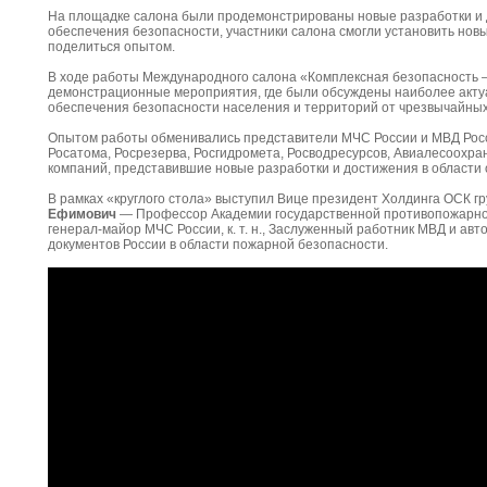
На площадке салона были продемонстрированы новые разработки и 
обеспечения безопасности, участники салона смогли установить нов
поделиться опытом.
В ходе работы Международного салона «Комплексная безопасность –
демонстрационные мероприятия, где были обсуждены наиболее акту
обеспечения безопасности населения и территорий от чрезвычайных
Опытом работы обменивались представители МЧС России и МВД Рос
Росатома, Росрезерва, Росгидромета, Росводресурсов, Авиалесоохра
компаний, представившие новые разработки и достижения в области
В рамках «круглого стола» выступил Вице президент Холдинга ОСК г
Ефимович
— Профессор Академии государственной противопожарно
генерал-майор МЧС России, к. т. н., Заслуженный работник МВД и ав
документов России в области пожарной безопасности.