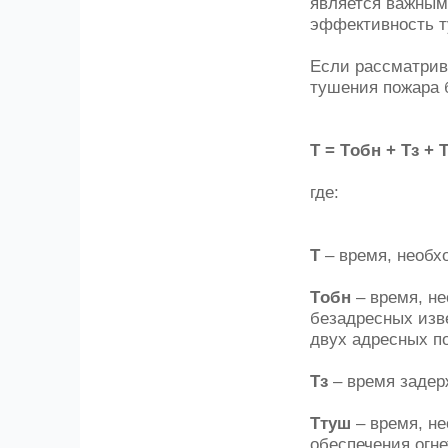
является важным
эффективность т
Если рассматрив
тушения пожара 
Т = Tобн + Tз + 
где:
Т
– время, необх
Tобн
– время, н
безадресных изв
двух адресных п
Tз
– время задер
Tтуш
– время, н
обеспечения огн