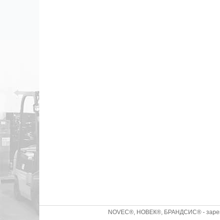
NOVEC®, НОВЕК®, БРАНДСИС® - зареги