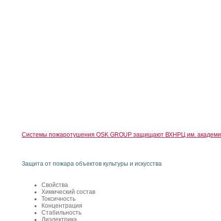
Системы пожаротушения OSK GROUP защищают ВХНРЦ им. академик
Защита от пожара объектов культуры и искусства
Свойства
Химический состав
Токсичность
Концентрация
Стабильность
Диэлектрика