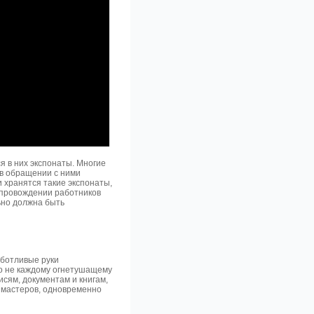
я в них экспонаты. Многие
 в обращении с ними
 хранятся такие экспонаты,
сопровождении работников
ьно должна быть
аботливые руки
ко не каждому огнетушащему
сям, документам и книгам,
х мастеров, одновременно