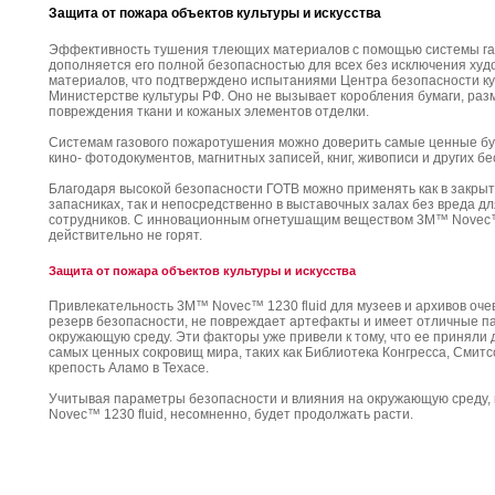
Защита от пожара объектов культуры и искусства
Эффективность тушения тлеющих материалов с помощью системы г
дополняется его полной безопасностью для всех без исключения ху
материалов, что подтверждено испытаниями Центра безопасности ку
Министерстве культуры РФ. Оно не вызывает коробления бумаги, разм
повреждения ткани и кожаных элементов отделки.
Системам газового пожаротушения можно доверить самые ценные б
кино- фотодокументов, магнитных записей, книг, живописи и других б
Благодаря высокой безопасности ГОТВ можно применять как в закры
запасниках, так и непосредственно в выставочных залах без вреда д
сотрудников. С инновационным огнетушащим веществом 3M™ Novec™ 
действительно не горят.
Защита от пожара объектов культуры и искусства
Привлекательность 3M™ Novec™ 1230 fluid для музеев и архивов оче
резерв безопасности, не повреждает артефакты и имеет отличные п
окружающую среду. Эти факторы уже привели к тому, что ее приняли
самых ценных сокровищ мира, таких как Библиотека Конгресса, Смитс
крепость Аламо в Техасе.
Учитывая параметры безопасности и влияния на окружающую среду
Novec™ 1230 fluid, несомненно, будет продолжать расти.