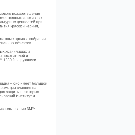
азового пожаротушения
дожественных и архивных
льтурных ценностей при
ытия красок и чернил,
умажные архивы, собрания
есценных объектов.
тых хранилищах и
ля посетителей и
1230 fluid рукописи
видна – оно имеет большой
араметры влияния на
 для защиты некоторых
оновский Институт и
, использование 3M™