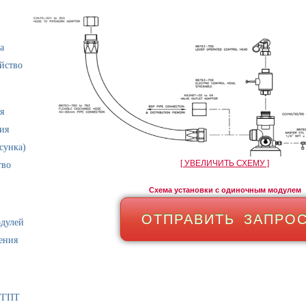
а
йство
я
ия
сунка)
[ УВЕЛИЧИТЬ СХЕМУ ]
тво
Схема установки с одиночным модулем
ОТПРАВИТЬ ЗАПРО
одулей
ения
УГПТ