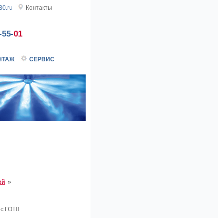
0.ru
Контакты
-55-
01
НТАЖ
СЕРВИС
ей
»
 с ГОТВ