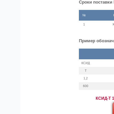
Сроки поставки 
№
1
Пример обозначе
КСИД
Т
1,2
600
КСИД-Т 1