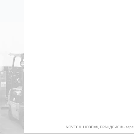
NOVEC®, НОВЕК®, БРАНДСИС® - зареги