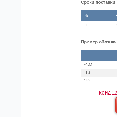
Сроки поставки 
№
1
Пример обозначе
КСИД
1,2
1800
КСИД 1,2