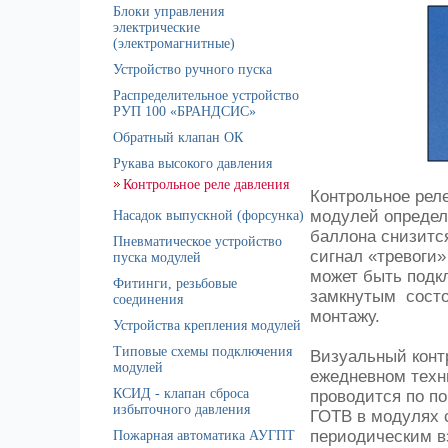
Блоки управления
электрические
(электромагнитные)
Устройство ручного пуска
Распределительное устройство
РУП 100 «БРАНДСИС»
Обратный клапан ОК
Рукава высокого давления
Контрольное реле давления
Контрольное рел
модулей определе
Насадок выпускной (форсунка)
баллона снизится
Пневматическое устройство
сигнал «тревоги»
пуска модулей
может быть подк
Фитинги, резьбовые
замкнутым состо
соединения
монтажу.
Устройства крепления модулей
Типовые схемы подключения
Визуальный контр
модулей
ежедневном техн
КСИД - клапан сброса
проводится по п
избыточного давления
ГОТВ в модулях 
периодическим в
Пожарная автоматика АУГПТ